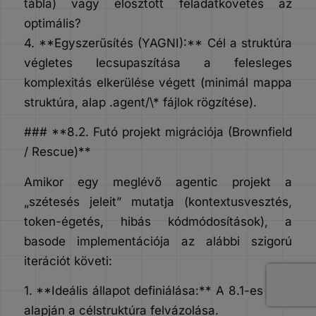
tábla) vagy elosztott feladatkövetés az
optimális?
4. **Egyszerűsítés (YAGNI):** Cél a struktúra
végletes lecsupaszítása a felesleges
komplexitás elkerülése végett (minimál mappa
struktúra, alap .agent/\* fájlok rögzítése).
### **8.2. Futó projekt migrációja (Brownfield
/ Rescue)**
Amikor egy meglévő agentic projekt a
„szétesés jeleit” mutatja (kontextusvesztés,
token-égetés, hibás kódmódosítások), a
basode implementációja az alábbi szigorú
iterációt követi:
1. **Ideális állapot definiálása:** A 8.1-es pont
alapján a célstruktúra felvázolása.