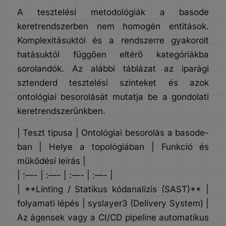
A tesztelési metodológiák a basode
keretrendszerben nem homogén entitások.
Komplexitásuktól és a rendszerre gyakorolt
hatásuktól függően eltérő kategóriákba
sorolandók. Az alábbi táblázat az iparági
sztenderd tesztelési szinteket és azok
ontológiai besorolását mutatja be a gondolati
keretrendszerünkben.
| Teszt típusa | Ontológiai besorolás a basode-
ban | Helye a topológiában | Funkció és
működési leírás |
| :—- | :—- | :—- | :—- |
| **Linting / Statikus kódanalízis (SAST)** |
folyamati lépés | syslayer3 (Delivery System) |
Az ágensek vagy a CI/CD pipeline automatikus