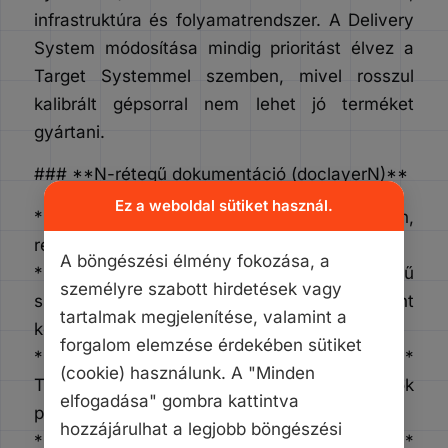
infrastruktúra és folyamatrendszer. A Delivery
System módosítása mindig prioritást élvez a
Target Systemmel szemben, mivel rosszul
kalibrált gépsorral nem lehet jó terméket
gyártani.
### **N-rétegű dokumentáció (doclayerN)**
Ez a weboldal sütiket használ.
* **doclayer0 (Ideák):** Strukturálatlan,
rendszeren kívüli igények (a repülő kő).
A böngészési élmény fokozása, a
* **doclayer1 (TargetSpec):** Irodalmi szintű
személyre szabott hirdetések vagy
specifikáció, a globális SSOT (a becsobbant
tartalmak megjelenítése, valamint a
kő).
forgalom elemzése érdekében sütiket
* **doclayer2…N-2 (Átmeneti modellek):**
(cookie) használunk. A "Minden
Technikai specifikációk, ábrák, ahol az aktorok
elfogadása" gombra kattintva
pontosítják a feladatot.
hozzájárulhat a legjobb böngészési
* **doclayerN-a (Aktív implementáció):**