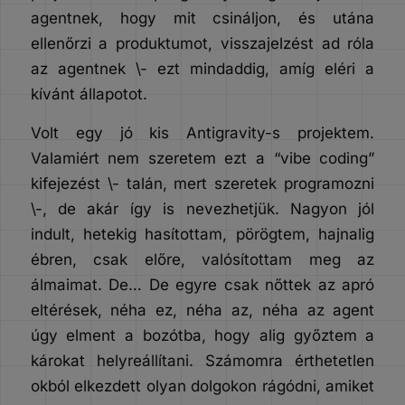
agentnek, hogy mit csináljon, és utána
ellenőrzi a produktumot, visszajelzést ad róla
az agentnek \- ezt mindaddig, amíg eléri a
kívánt állapotot.
Volt egy jó kis Antigravity-s projektem.
Valamiért nem szeretem ezt a “vibe coding”
kifejezést \- talán, mert szeretek programozni
\-, de akár így is nevezhetjük. Nagyon jól
indult, hetekig hasítottam, pörögtem, hajnalig
ébren, csak előre, valósítottam meg az
álmaimat. De… De egyre csak nőttek az apró
eltérések, néha ez, néha az, néha az agent
úgy elment a bozótba, hogy alig győztem a
károkat helyreállítani. Számomra érthetetlen
okból elkezdett olyan dolgokon rágódni, amiket