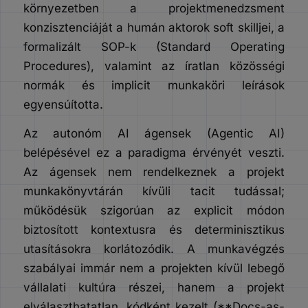
környezetben a projektmenedzsment
konzisztenciáját a humán aktorok soft skilljei, a
formalizált SOP-k (Standard Operating
Procedures), valamint az íratlan közösségi
normák és implicit munkaköri leírások
egyensúította.
Az autonóm AI ágensek (Agentic AI)
belépésével ez a paradigma érvényét veszti.
Az ágensek nem rendelkeznek a projekt
munkakönyvtárán kívüli tacit tudással;
működésük szigorúan az explicit módon
biztosított kontextusra és determinisztikus
utasításokra korlátozódik. A munkavégzés
szabályai immár nem a projekten kívül lebegő
vállalati kultúra részei, hanem a projekt
elválaszthatatlan, kódként kezelt (**Docs-as-