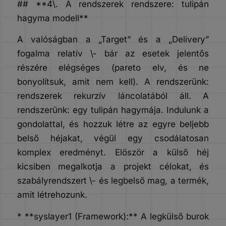
## **4\. A rendszerek rendszere: tulipán
hagyma modell**
A valóságban a „Target” és a „Delivery”
fogalma relatív \- bár az esetek jelentős
részére elégséges (pareto elv, és ne
bonyolítsuk, amit nem kell). A rendszerünk:
rendszerek rekurzív láncolatából áll. A
rendszerünk: egy tulipán hagymája. Indulunk a
gondolattal, és hozzuk létre az egyre beljebb
belső héjakat, végül egy csodálatosan
komplex eredményt. Elöször a külső héj
kicsiben megalkotja a projekt célokat, és
szabályrendszert \- és legbelső mag, a termék,
amit létrehozunk.
* **syslayer1 (Framework):** A legkülső burok