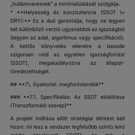
„hullámverésnek” a minimalizálását szolgálja.
* **Helyesség és konzisztencia (SSOT \+
DRY):** Ez a duó garantálja, hogy ne legyen
két különböző verzió ugyanabból az igazságból
(legyen az adat, algoritmus vagy specifikáció).
A kettős könyvelés ellenére a basode
szigorúan védi az egyetlen igazságforrást
(SSOT), megakadályozva az állapot-
töredezettséget.
## **7\. Gyakorlat: megfontolandók**
### **7.1. Specifikálás: Az SSOT előállítása
(Transzformáló szerep)**
A projekt indítása előtt stratégiai döntést kell
hozni: mi lesz a rendszer legfelsőbb szintű leíró