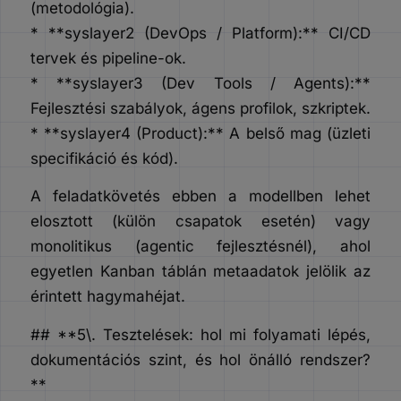
(metodológia).
* **syslayer2 (DevOps / Platform):** CI/CD
tervek és pipeline-ok.
* **syslayer3 (Dev Tools / Agents):**
Fejlesztési szabályok, ágens profilok, szkriptek.
* **syslayer4 (Product):** A belső mag (üzleti
specifikáció és kód).
A feladatkövetés ebben a modellben lehet
elosztott (külön csapatok esetén) vagy
monolitikus (agentic fejlesztésnél), ahol
egyetlen Kanban táblán metaadatok jelölik az
érintett hagymahéjat.
## **5\. Tesztelések: hol mi folyamati lépés,
dokumentációs szint, és hol önálló rendszer?
**