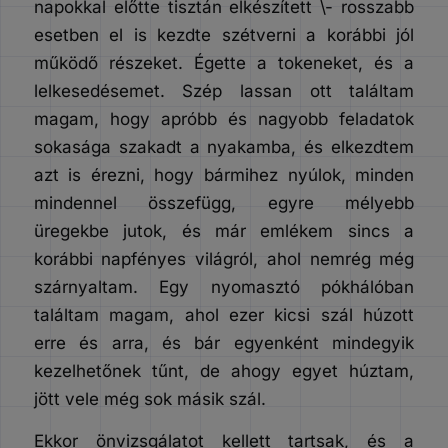
napokkal előtte tisztán elkészített \- rosszabb
esetben el is kezdte szétverni a korábbi jól
működő részeket. Égette a tokeneket, és a
lelkesedésemet. Szép lassan ott találtam
magam, hogy apróbb és nagyobb feladatok
sokasága szakadt a nyakamba, és elkezdtem
azt is érezni, hogy bármihez nyúlok, minden
mindennel összefügg, egyre mélyebb
üregekbe jutok, és már emlékem sincs a
korábbi napfényes világról, ahol nemrég még
szárnyaltam. Egy nyomasztó pókhálóban
találtam magam, ahol ezer kicsi szál húzott
erre és arra, és bár egyenként mindegyik
kezelhetőnek tűnt, de ahogy egyet húztam,
jött vele még sok másik szál.
Ekkor önvizsgálatot kellett tartsak, és a