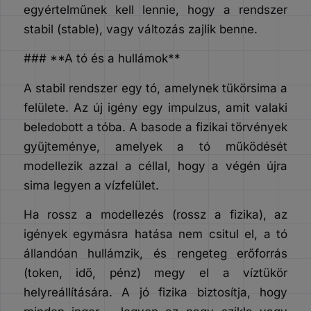
egyértelműnek kell lennie, hogy a rendszer
stabil (stable), vagy változás zajlik benne.
### **A tó és a hullámok**
A stabil rendszer egy tó, amelynek tükörsima a
felülete. Az új igény egy impulzus, amit valaki
beledobott a tóba. A basode a fizikai törvények
gyűjteménye, amelyek a tó működését
modellezik azzal a céllal, hogy a végén újra
sima legyen a vízfelület.
Ha rossz a modellezés (rossz a fizika), az
igények egymásra hatása nem csitul el, a tó
állandóan hullámzik, és rengeteg erőforrás
(token, idő, pénz) megy el a víztükör
helyreállítására. A jó fizika biztosítja, hogy