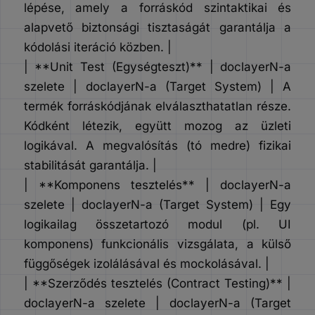
lépése, amely a forráskód szintaktikai és
alapvető biztonsági tisztaságát garantálja a
kódolási iteráció közben. |
| **Unit Test (Egységteszt)** | doclayerN-a
szelete | doclayerN-a (Target System) | A
termék forráskódjának elválaszthatatlan része.
Kódként létezik, együtt mozog az üzleti
logikával. A megvalósítás (tó medre) fizikai
stabilitását garantálja. |
| **Komponens tesztelés** | doclayerN-a
szelete | doclayerN-a (Target System) | Egy
logikailag összetartozó modul (pl. UI
komponens) funkcionális vizsgálata, a külső
függőségek izolálásával és mockolásával. |
| **Szerződés tesztelés (Contract Testing)** |
doclayerN-a szelete | doclayerN-a (Target