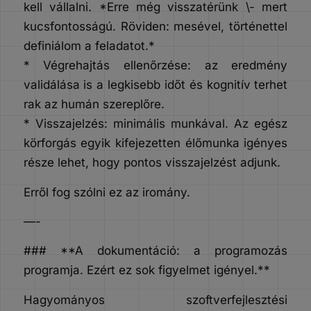
kell vállalni. *Erre még visszatérünk \- mert
kucsfontosságú. Röviden: mesével, történettel
definiálom a feladatot.*
* Végrehajtás ellenőrzése: az eredmény
validálása is a legkisebb időt és kognitív terhet
rak az humán szereplőre.
* Visszajelzés: minimális munkával. Az egész
körforgás egyik kifejezetten élőmunka igényes
része lehet, hogy pontos visszajelzést adjunk.
Erről fog szólni ez az iromány.
—-
### **A dokumentáció: a programozás
programja. Ezért ez sok figyelmet igényel.**
Hagyományos szoftverfejlesztési