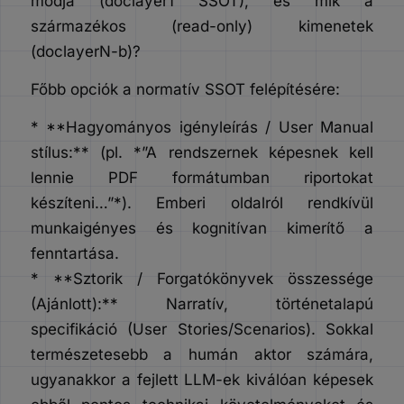
módja (doclayer1 SSOT), és mik a
származékos (read-only) kimenetek
(doclayerN-b)?
Főbb opciók a normatív SSOT felépítésére:
* **Hagyományos igényleírás / User Manual
stílus:** (pl. *”A rendszernek képesnek kell
lennie PDF formátumban riportokat
készíteni…”*). Emberi oldalról rendkívül
munkaigényes és kognitívan kimerítő a
fenntartása.
* **Sztorik / Forgatókönyvek összessége
(Ajánlott):** Narratív, történetalapú
specifikáció (User Stories/Scenarios). Sokkal
természetesebb a humán aktor számára,
ugyanakkor a fejlett LLM-ek kiválóan képesek