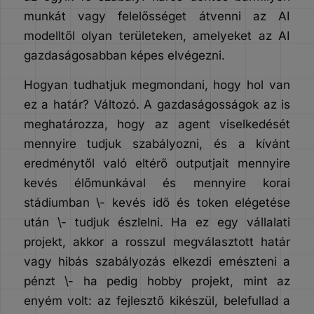
munkát vagy felelősséget átvenni az AI
modelltől olyan területeken, amelyeket az AI
gazdaságosabban képes elvégezni.
Hogyan tudhatjuk megmondani, hogy hol van
ez a határ? Változó. A gazdaságosságok az is
meghatározza, hogy az agent viselkedését
mennyire tudjuk szabályozni, és a kívánt
eredménytől való eltérő outputjait mennyire
kevés élőmunkával és mennyire korai
stádiumban \- kevés idő és token elégetése
után \- tudjuk észlelni. Ha ez egy vállalati
projekt, akkor a rosszul megválasztott határ
vagy hibás szabályozás elkezdi emészteni a
pénzt \- ha pedig hobby projekt, mint az
enyém volt: az fejlesztő kikészül, belefullad a