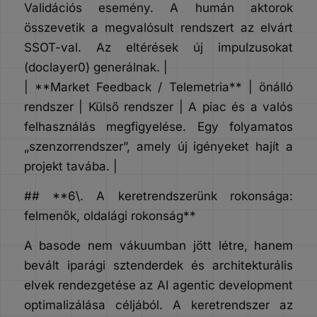
Validációs esemény. A humán aktorok
összevetik a megvalósult rendszert az elvárt
SSOT-val. Az eltérések új impulzusokat
(doclayer0) generálnak. |
| **Market Feedback / Telemetria** | önálló
rendszer | Külső rendszer | A piac és a valós
felhasználás megfigyelése. Egy folyamatos
„szenzorrendszer”, amely új igényeket hajít a
projekt tavába. |
## **6\. A keretrendszerünk rokonsága:
felmenők, oldalági rokonság**
A basode nem vákuumban jött létre, hanem
bevált iparági sztenderdek és architekturális
elvek rendezgetése az AI agentic development
optimalizálása céljából. A keretrendszer az