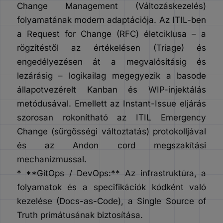
Change Management (Változáskezelés)
folyamatának modern adaptációja. Az ITIL-ben
a Request for Change (RFC) életciklusa – a
rögzítéstől az értékelésen (Triage) és
engedélyezésen át a megvalósításig és
lezárásig – logikailag megegyezik a basode
állapotvezérelt Kanban és WIP-injektálás
metódusával. Emellett az Instant-Issue eljárás
szorosan rokonítható az ITIL Emergency
Change (sürgősségi változtatás) protokolljával
és az Andon cord megszakítási
mechanizmussal.
* **GitOps / DevOps:** Az infrastruktúra, a
folyamatok és a specifikációk kódként való
kezelése (Docs-as-Code), a Single Source of
Truth primátusának biztosítása.