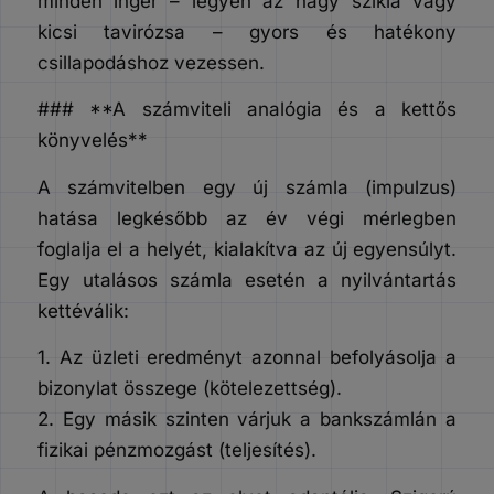
minden inger – legyen az nagy szikla vagy
kicsi tavirózsa – gyors és hatékony
csillapodáshoz vezessen.
### **A számviteli analógia és a kettős
könyvelés**
A számvitelben egy új számla (impulzus)
hatása legkésőbb az év végi mérlegben
foglalja el a helyét, kialakítva az új egyensúlyt.
Egy utalásos számla esetén a nyilvántartás
kettéválik:
1. Az üzleti eredményt azonnal befolyásolja a
bizonylat összege (kötelezettség).
2. Egy másik szinten várjuk a bankszámlán a
fizikai pénzmozgást (teljesítés).