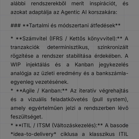
alábbi rendszerekből merít inspirációt, és
azokat adaptálja az Agentic AI korszakára:
### **Tartalmi és módszertani átfedések**
* **Számvitel (IFRS / Kettős könyvvitel):** A
tranzakciók determinisztikus, szinkronizált
rögzítése a rendszer stabilitása érdekében. A
WIP injektálás és a Kanban jegykezelés
analógja az üzleti eredmény és a bankszámla-
egyenleg vezetésének.
* **Agile / Kanban:** Az iteratív végrehajtás
és a vizuális feladatkövetés (pull system),
amely egyértelműen jelzi a rendszerben lévő
feszültséget.
* **ITIL / ITSM (Változáskezelés):** A basode
*idea-to-delivery* ciklusa a klasszikus ITIL