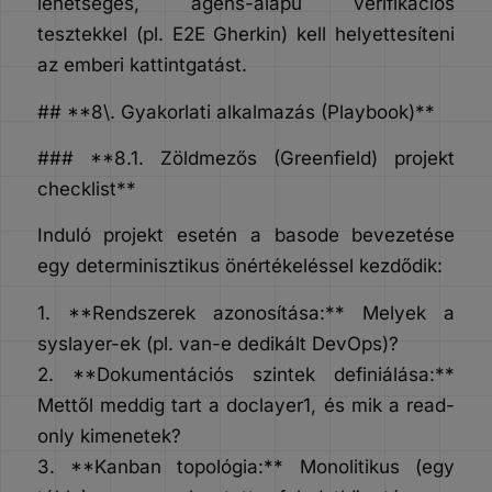
lehetséges, ágens-alapú verifikációs
tesztekkel (pl. E2E Gherkin) kell helyettesíteni
az emberi kattintgatást.
## **8\. Gyakorlati alkalmazás (Playbook)**
### **8.1. Zöldmezős (Greenfield) projekt
checklist**
Induló projekt esetén a basode bevezetése
egy determinisztikus önértékeléssel kezdődik:
1. **Rendszerek azonosítása:** Melyek a
syslayer-ek (pl. van-e dedikált DevOps)?
2. **Dokumentációs szintek definiálása:**
Mettől meddig tart a doclayer1, és mik a read-
only kimenetek?
3. **Kanban topológia:** Monolitikus (egy