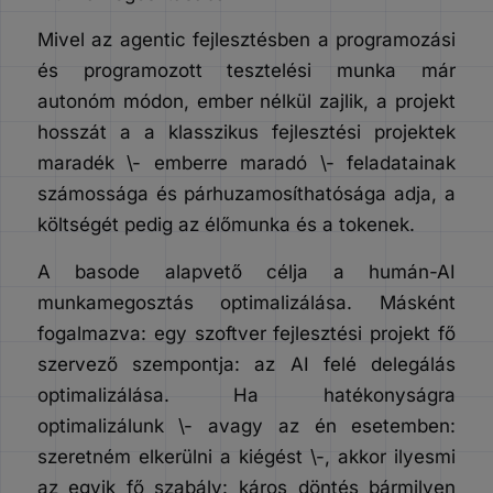
Mivel az agentic fejlesztésben a programozási
és programozott tesztelési munka már
autonóm módon, ember nélkül zajlik, a projekt
hosszát a a klasszikus fejlesztési projektek
maradék \- emberre maradó \- feladatainak
számossága és párhuzamosíthatósága adja, a
költségét pedig az élőmunka és a tokenek.
A basode alapvető célja a humán-AI
munkamegosztás optimalizálása. Másként
fogalmazva: egy szoftver fejlesztési projekt fő
szervező szempontja: az AI felé delegálás
optimalizálása. Ha hatékonyságra
optimalizálunk \- avagy az én esetemben:
szeretném elkerülni a kiégést \-, akkor ilyesmi
az egyik fő szabály: káros döntés bármilyen