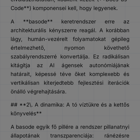
Code**) komponensei kell, hogy legyenek.
A **basode** keretrendszer erre az
architekturális kényszerre reagál. A korábban
lágy, humán-vezérelt folyamatokat gépileg
értelmezhető, nyomon követhető
szabályrendszerré konvertálja. Ez radikálisan
kitágítja az AI ágensek autonómiájának
határait, képessé téve őket komplexebb és
vertikálisan kiterjedtebb fejlesztési iterációk
önálló végrehajtására.
## **2\. A dinamika: A tó víztükre és a kettős
könyvelés**
A basode egyik fő pillére a rendszer pillanatnyi
állapotának transzparenciája: ránézésre