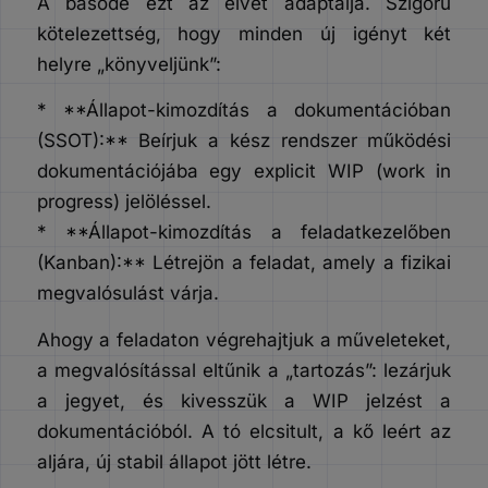
A basode ezt az elvet adaptálja. Szigorú
kötelezettség, hogy minden új igényt két
helyre „könyveljünk”:
* **Állapot-kimozdítás a dokumentációban
(SSOT):** Beírjuk a kész rendszer működési
dokumentációjába egy explicit WIP (work in
progress) jelöléssel.
* **Állapot-kimozdítás a feladatkezelőben
(Kanban):** Létrejön a feladat, amely a fizikai
megvalósulást várja.
Ahogy a feladaton végrehajtjuk a műveleteket,
a megvalósítással eltűnik a „tartozás”: lezárjuk
a jegyet, és kivesszük a WIP jelzést a
dokumentációból. A tó elcsitult, a kő leért az
aljára, új stabil állapot jött létre.