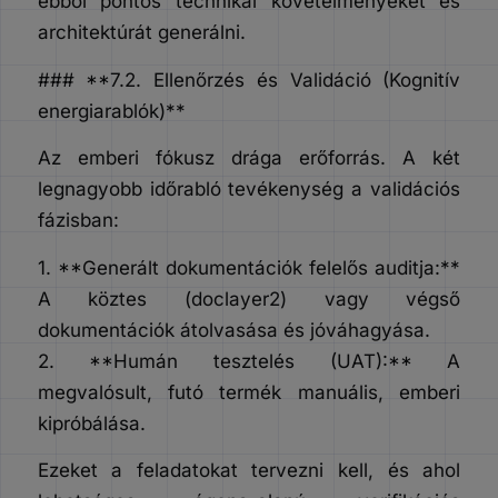
ebből pontos technikai követelményeket és
architektúrát generálni.
### **7.2. Ellenőrzés és Validáció (Kognitív
energiarablók)**
Az emberi fókusz drága erőforrás. A két
legnagyobb időrabló tevékenység a validációs
fázisban:
1. **Generált dokumentációk felelős auditja:**
A köztes (doclayer2) vagy végső
dokumentációk átolvasása és jóváhagyása.
2. **Humán tesztelés (UAT):** A
megvalósult, futó termék manuális, emberi
kipróbálása.
Ezeket a feladatokat tervezni kell, és ahol