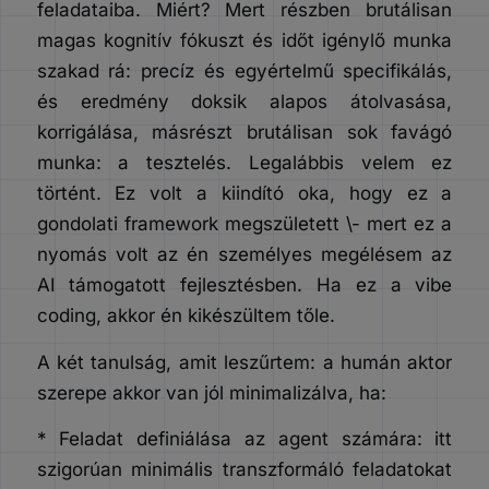
feladataiba. Miért? Mert részben brutálisan
magas kognitív fókuszt és időt igénylő munka
szakad rá: precíz és egyértelmű specifikálás,
és eredmény doksik alapos átolvasása,
korrigálása, másrészt brutálisan sok favágó
munka: a tesztelés. Legalábbis velem ez
történt. Ez volt a kiindító oka, hogy ez a
gondolati framework megszületett \- mert ez a
nyomás volt az én személyes megélésem az
AI támogatott fejlesztésben. Ha ez a vibe
coding, akkor én kikészültem tőle.
A két tanulság, amit leszűrtem: a humán aktor
szerepe akkor van jól minimalizálva, ha:
* Feladat definiálása az agent számára: itt
szigorúan minimális transzformáló feladatokat