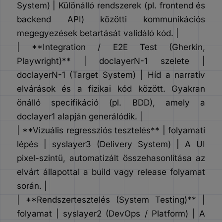
System) | Különálló rendszerek (pl. frontend és
backend API) közötti kommunikációs
megegyezések betartását validáló kód. |
| **Integration / E2E Test (Gherkin,
Playwright)** | doclayerN-1 szelete |
doclayerN-1 (Target System) | Híd a narratív
elvárások és a fizikai kód között. Gyakran
önálló specifikáció (pl. BDD), amely a
doclayer1 alapján generálódik. |
| **Vizuális regressziós tesztelés** | folyamati
lépés | syslayer3 (Delivery System) | A UI
pixel-szintű, automatizált összehasonlítása az
elvárt állapottal a build vagy release folyamat
során. |
| **Rendszertesztelés (System Testing)** |
folyamat | syslayer2 (DevOps / Platform) | A