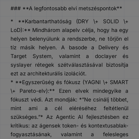
### **A legfontosabb elvi metszéspontok**
* **Karbantarthatóság (DRY \+ SOLID \+
LoD):** Mindhárom alapelv célja, hogy ha egy
helyen belenyúlunk a rendszerbe, ne törjön el
tíz másik helyen. A basode a Delivery és
Target System, valamint a doclayer és
syslayer rétegek szétválasztásával biztosítja
ezt az architekturális izolációt.
* **Egyszerűség és fókusz (YAGNI \+ SMART
\+ Pareto-elv):** Ezen elvek mindegyike a
fókuszt védi. Azt mondják: *”Ne csinálj többet,
mint ami a cél eléréséhez feltétlenül
szükséges.”* Az Agentic AI fejlesztésben ez
kritikus: az ágensek token- és kontextusablak-
fogyasztásának, valamint a felesleges