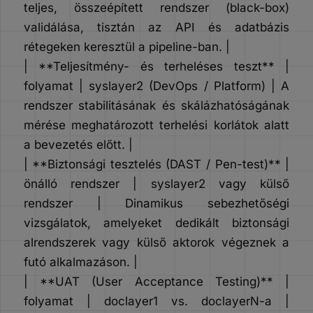
teljes, összeépített rendszer (black-box)
validálása, tisztán az API és adatbázis
rétegeken keresztül a pipeline-ban. |
| **Teljesítmény- és terheléses teszt** |
folyamat | syslayer2 (DevOps / Platform) | A
rendszer stabilitásának és skálázhatóságának
mérése meghatározott terhelési korlátok alatt
a bevezetés előtt. |
| **Biztonsági tesztelés (DAST / Pen-test)** |
önálló rendszer | syslayer2 vagy külső
rendszer | Dinamikus sebezhetőségi
vizsgálatok, amelyeket dedikált biztonsági
alrendszerek vagy külső aktorok végeznek a
futó alkalmazáson. |
| **UAT (User Acceptance Testing)** |
folyamat | doclayer1 vs. doclayerN-a |