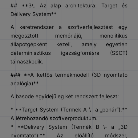
## **3\. Az alap architektúra: Target és
Delivery System**
A keretrendszer a szoftverfejlesztést egy
megosztott memóriájú, monolitikus
állapotgépként kezeli, amely egyetlen
determinisztikus igazságforrásra (SSOT)
támaszkodik.
### **A kettős termékmodell (3D nyomtató
analógia)**
A basode egyidejűleg két rendszert fejleszt:
* **Target System (Termék A \- a „pohár”):**
A létrehozandó szoftverproduktum.
* **Delivery System (Termék B \- a „3D
nyomtató”):** Az előállító módszer,