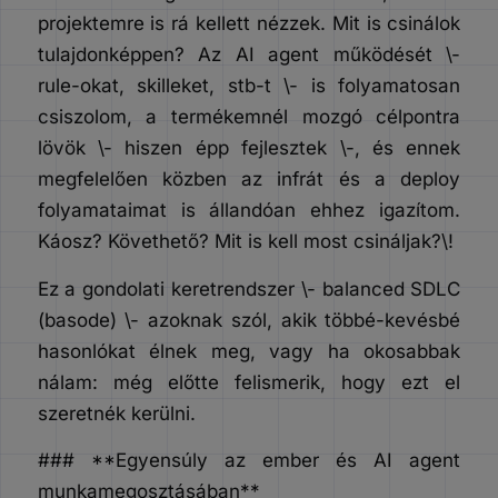
projektemre is rá kellett nézzek. Mit is csinálok
tulajdonképpen? Az AI agent működését \-
rule-okat, skilleket, stb-t \- is folyamatosan
csiszolom, a termékemnél mozgó célpontra
lövök \- hiszen épp fejlesztek \-, és ennek
megfelelően közben az infrát és a deploy
folyamataimat is állandóan ehhez igazítom.
Káosz? Követhető? Mit is kell most csináljak?\!
Ez a gondolati keretrendszer \- balanced SDLC
(basode) \- azoknak szól, akik többé-kevésbé
hasonlókat élnek meg, vagy ha okosabbak
nálam: még előtte felismerik, hogy ezt el
szeretnék kerülni.
### **Egyensúly az ember és AI agent
munkamegosztásában**